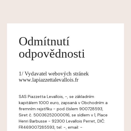
Odmítnutí
odpovědnosti
1/ Vydavatel webových stránek
www.lapiazzettalevallois.fr
SAS Piazzetta Levallois, -, se základním
kapitálem 1000 euro, zapsaná v Obchodním a
firemním rejstříku - pod číslem 900728593,
Siret č. 50036252000016, se sídlem v 1, Place
Henri Barbusse - 92300 Levallois Perret, DIČ:
FR469007285593, tel: -, email: -