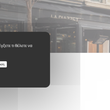
γξετε τι θέλετε να
υση