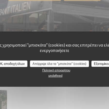
 χρησιμοποιεί "μπισκότα" (cookies) και σας επιτρέπει να ελέ
ενεργοποιήσετε
K, αποδοχή όλων
Απόρριψε όλα τα "μπισκότα" (cookies)
Εξατομίκε
Πολιτική απορρήτου
undefined
Piazzetta Levallois