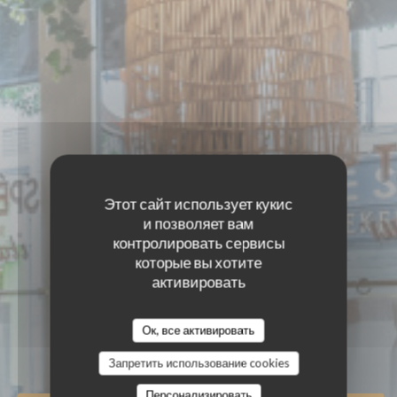
Этот сайт использует кукис
и позволяет вам
контролировать сервисы
которые вы хотите
LA PIAZZETTA
активировать
LA PIAZZETTA
РЕСТОРАН ИТАЛИЯ - ПИЦЦЕРИЯ
|
Ок, все активировать
LEVALLOIS-PERRET
Запретить использование cookies
Персонализировать