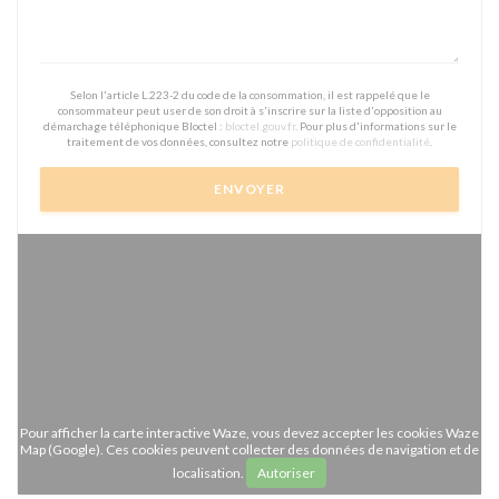
Selon l'article L.223-2 du code de la consommation, il est rappelé que le
consommateur peut user de son droit à s'inscrire sur la liste d'opposition au
démarchage téléphonique Bloctel :
bloctel.gouv.fr
. Pour plus d'informations sur le
traitement de vos données, consultez notre
politique de confidentialité
.
Pour afficher la carte interactive Waze, vous devez accepter les cookies Waze
Map (Google). Ces cookies peuvent collecter des données de navigation et de
localisation.
Autoriser